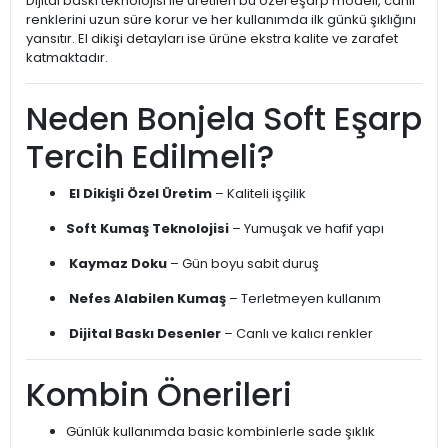
Dijital baskı teknolojisi ile üretilen bu özel eşarp modeli, canlı
renklerini uzun süre korur ve her kullanımda ilk günkü şıklığını
yansıtır. El dikişi detayları ise ürüne ekstra kalite ve zarafet
katmaktadır.
Neden Bonjela Soft Eşarp
Tercih Edilmeli?
El Dikişli Özel Üretim
– Kaliteli işçilik
Soft Kumaş Teknolojisi
– Yumuşak ve hafif yapı
Kaymaz Doku
– Gün boyu sabit duruş
Nefes Alabilen Kumaş
– Terletmeyen kullanım
Dijital Baskı Desenler
– Canlı ve kalıcı renkler
Kombin Önerileri
Günlük kullanımda basic kombinlerle sade şıklık