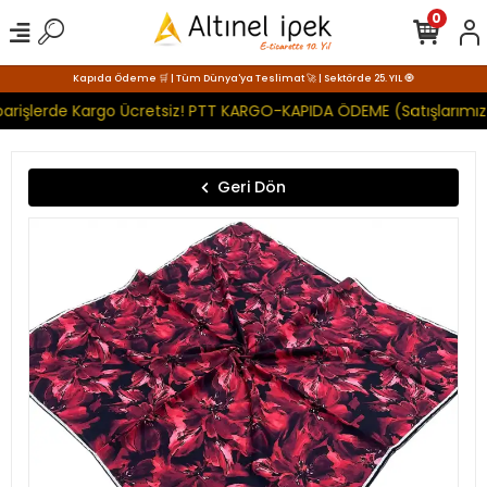
0
Kapıda Ödeme 🛒 | Tüm Dünya'ya Teslimat 🚀 | Sektörde 25. YIL 🧿
arişlerde Kargo Ücretsiz! PTT KARGO-KAPIDA ÖDEME (Satışlarımız 
Geri Dön