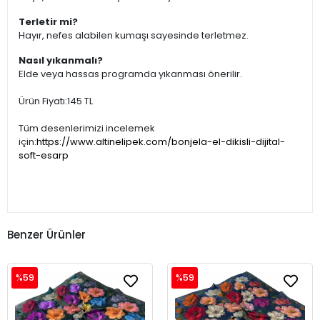
Terletir mi?
Hayır, nefes alabilen kumaşı sayesinde terletmez.
Nasıl yıkanmalı?
Elde veya hassas programda yıkanması önerilir.
Ürün Fiyatı:145 TL
Tüm desenlerimizi incelemek
için:
https://www.altinelipek.com/bonjela-el-dikisli-dijital-
soft-esarp
Benzer Ürünler
%59
%59