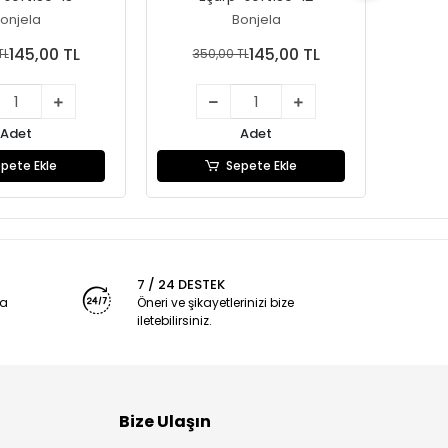
onjela
Bonjela
145,00 TL
145,00 TL
TL
350,00 TL
35
Adet
Adet
pete Ekle
Sepete Ekle
7 / 24 DESTEK
ya
Öneri ve şikayetlerinizi bize
iletebilirsiniz.
Bize Ulaşın