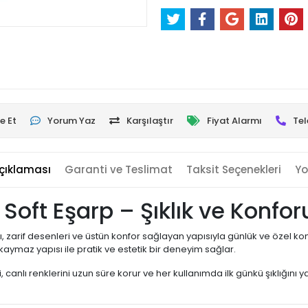
e Et
Yorum Yaz
Karşılaştır
Fiyat Alarmı
Tel
çıklaması
Garanti ve Teslimat
Taksit Seçenekleri
Yo
tal Soft Eşarp – Şıklık ve Ko
, zarif desenleri ve üstün konfor sağlayan yapısıyla günlük ve özel 
ymaz yapısı ile pratik ve estetik bir deneyim sağlar.
, canlı renklerini uzun süre korur ve her kullanımda ilk günkü şıklığını yan