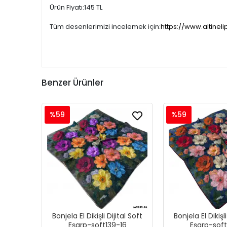
Ürün Fiyatı:145 TL
Tüm desenlerimizi incelemek için:
https://www.altineli
Benzer Ürünler
%59
%59
Bonjela El Dikişli Dijital Soft
Bonjela El Dikişli
Eşarp-soft139-16
Eşarp-soft