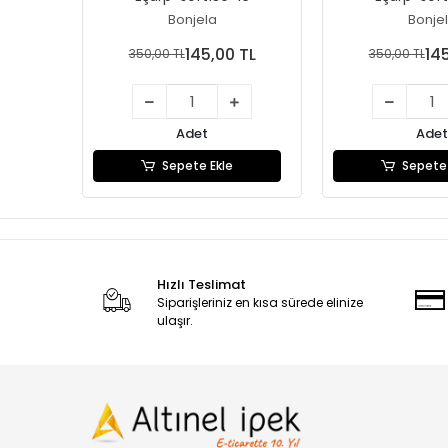
Bonjela
Bonje
145,00 TL
14
350,00 TL
350,00 TL
Adet
Adet
Sepete Ekle
Sepete 
Hızlı Teslimat
Siparişleriniz en kısa sürede elinize
ulaşır.