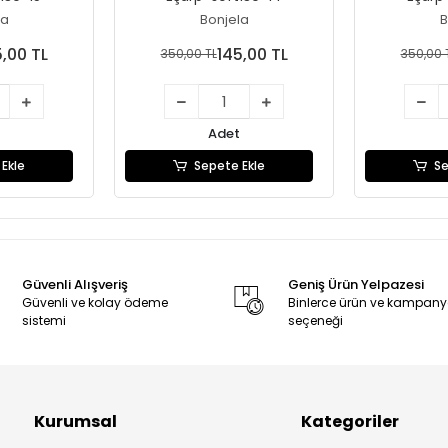
la
Bonjela
B
5,00 TL
145,00 TL
350,00 TL
350,00 
Adet
Ekle
Sepete Ekle
Se
Güvenli Alışveriş
Geniş Ürün Yelpazesi
Güvenli ve kolay ödeme
Binlerce ürün ve kampan
sistemi
seçeneği
Kurumsal
Kategoriler