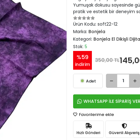
Yumuşak dokusu sayesinde gün 
pratik ve estetik bir deneyim sa
Ürün Kodu:
soft22-12
Marka:
Bonjela
Kategori:
Bonjela El Dikişli Diji
Stok:
5
%59
145,0
350,00 TL
indirim
Adet
WHATSAPP İLE SİPARİŞ VE
Favorilerime ekle
Hızlı Gönderi
Güvenli Alışveriş