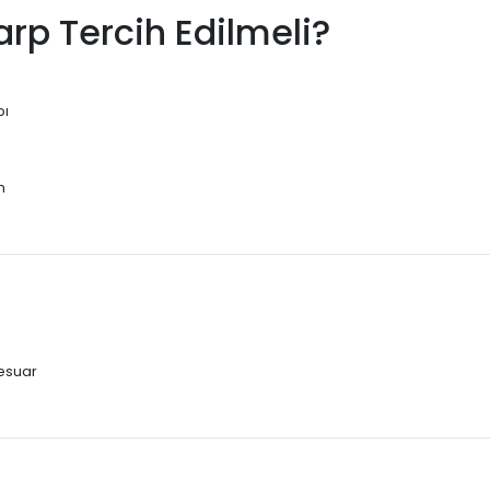
rp Tercih Edilmeli?
pı
m
sesuar