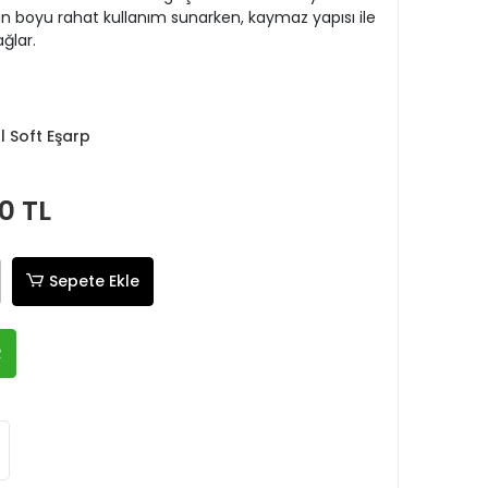
boyu rahat kullanım sunarken, kaymaz yapısı ile
ğlar.
tal Soft Eşarp
0 TL
Sepete Ekle
R