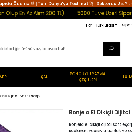
apıda Ödeme 🛒 | Tüm Dünya'ya Teslimat 🚀 | Sektörde 25. YIL 
 En Az Alım 200 TL)
5000 TL ve Üzeri Siparişler
Sipar
TRY - Türk Lirası
BONCUKLU YAZMA
ARP
ŞAL
TUHA
ÇEŞİTLERİ
kişli Dijital Soft Eşarp
Bonjela El Dikişli Dijit
Bonjela el dikişli dijital soft e
sağlayan yapısıyla günlük ve ö