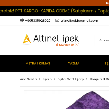
K
z! PTT KARGO-KAPIDA ÖDEME (Satışlarımız Toptan Olup
+905335928020
altinelipek1@gmail.com
METRAJ KUMAŞ
YAZMA
EŞ
Ana Sayfa
Eşarp
Dijital Soft Eşarp
Bonjela El Di