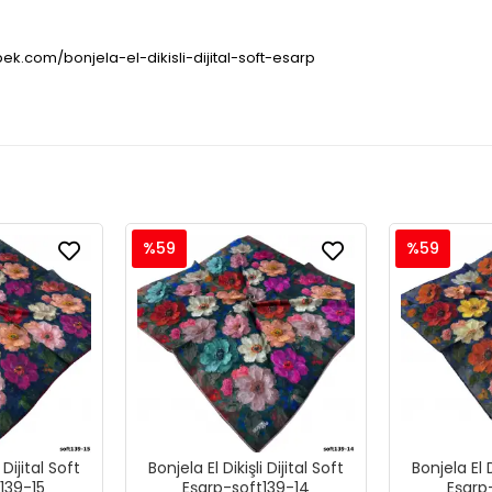
pek.com/bonjela-el-dikisli-dijital-soft-esarp
%59
%59
 Dijital Soft
Bonjela El Dikişli Dijital Soft
Bonjela El D
139-15
Eşarp-soft139-14
Eşarp