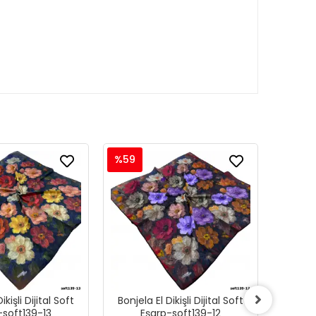
%59
%59
ikişli Dijital Soft
Bonjela El Dikişli Dijital Soft
Bonjela
-soft139-13
Eşarp-soft139-12
E