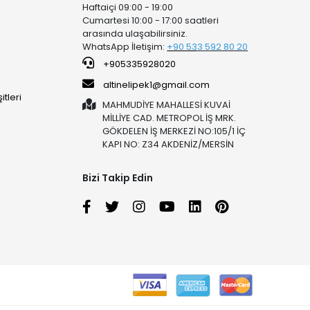
Haftaiçi 09:00 - 19:00
Cumartesi 10:00 - 17:00 saatleri
arasında ulaşabilirsiniz.
WhatsApp İletişim:
+90 53
3 592 80 20
+905335928020
altinelipek1@gmail.com
tleri
MAHMUDİYE MAHALLESİ KUVAİ
MİLLİYE CAD. METROPOL İŞ MRK.
GÖKDELEN İŞ MERKEZİ NO:105/1 İÇ
KAPI NO: Z34 AKDENİZ/MERSİN
Bizi Takip Edin