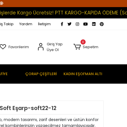
🧿
de Kargo Ücretsiz! PTT KARGO-KAPIDA ÖDEME (Satışları
iş Takip
Yardım
İletişim
0
Giriş Yap
Favorilerim
Sepetim
Üye Ol
FİYE
ÇORAP ÇEŞİTLERİ
KADIN EŞOFMAN ALTI
al Soft Eşarp-soft22-12
şarp, modern tasarımı, zarif desenleri ve üstün konfor
zel kombinlerinizin vazgeçilmez tamamlayıcısıdır.