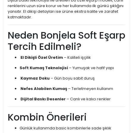
Dijital baskı teknolojisi ile üretilen bu özel eşarp modeli, canlı
renklerini uzun süre korur ve her kullanımda ilk günkü şıklığını
yansıtır. El dikişi detayları ise ürüne ekstra kalite ve zarafet
katmaktadır.
Neden Bonjela Soft Eşarp
Tercih Edilmeli?
El Dikişli Özel Üretim
– Kaliteli işçilik
Soft Kumaş Teknolojisi
– Yumuşak ve hafif yapı
Kaymaz Doku
– Gün boyu sabit duruş
Nefes Alabilen Kumaş
– Terletmeyen kullanım
Dijital Baskı Desenler
– Canlı ve kalıcı renkler
Kombin Önerileri
Günlük kullanımda basic kombinlerle sade şıklık