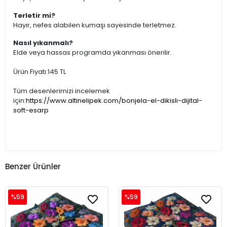
Terletir mi?
Hayır, nefes alabilen kumaşı sayesinde terletmez.
Nasıl yıkanmalı?
Elde veya hassas programda yıkanması önerilir.
Ürün Fiyatı:145 TL
Tüm desenlerimizi incelemek
için:
https://www.altinelipek.com/bonjela-el-dikisli-dijital-
soft-esarp
Benzer Ürünler
%59
%59