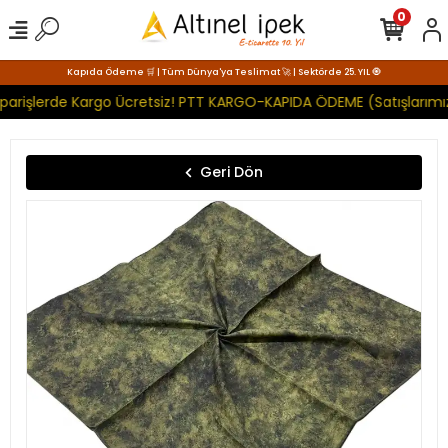
0
Kapıda Ödeme 🛒 | Tüm Dünya'ya Teslimat 🚀 | Sektörde 25. YIL 🧿
parişlerde Kargo Ücretsiz! PTT KARGO-KAPIDA ÖDEME (Satışlarımız
Geri Dön