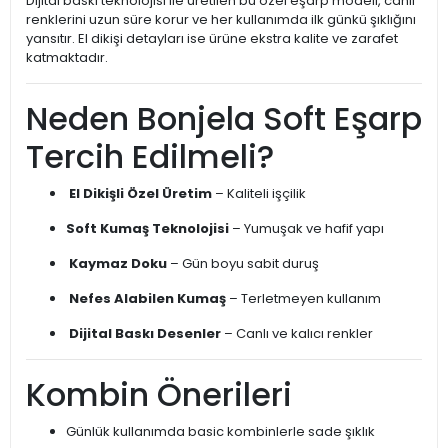
Dijital baskı teknolojisi ile üretilen bu özel eşarp modeli, canlı
renklerini uzun süre korur ve her kullanımda ilk günkü şıklığını
yansıtır. El dikişi detayları ise ürüne ekstra kalite ve zarafet
katmaktadır.
Neden Bonjela Soft Eşarp
Tercih Edilmeli?
El Dikişli Özel Üretim
– Kaliteli işçilik
Soft Kumaş Teknolojisi
– Yumuşak ve hafif yapı
Kaymaz Doku
– Gün boyu sabit duruş
Nefes Alabilen Kumaş
– Terletmeyen kullanım
Dijital Baskı Desenler
– Canlı ve kalıcı renkler
Kombin Önerileri
Günlük kullanımda basic kombinlerle sade şıklık