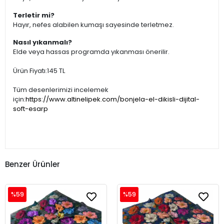
Terletir mi?
Hayır, nefes alabilen kumaşı sayesinde terletmez.
Nasıl yıkanmalı?
Elde veya hassas programda yıkanması önerilir.
Ürün Fiyatı:145 TL
Tüm desenlerimizi incelemek
için:
https://www.altinelipek.com/bonjela-el-dikisli-dijital-
soft-esarp
Benzer Ürünler
%59
%59