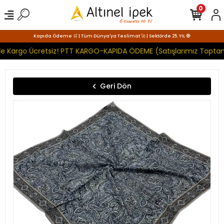
0
Kapıda Ödeme 🛒 | Tüm Dünya'ya Teslimat 🚀 | Sektörde 25. YIL 🧿
de Kargo Ücretsiz! PTT KARGO-KAPIDA ÖDEME (Satışlarımız Toptan 
Geri Dön