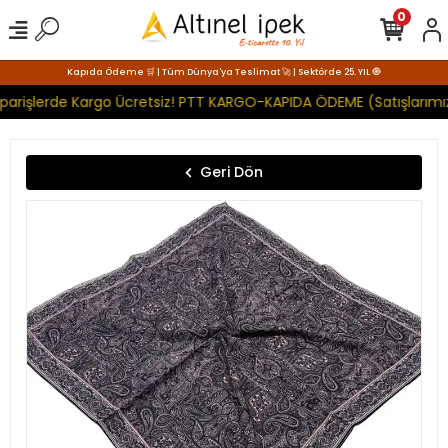
0
Kapıda Ödeme 🛒 | Tüm Dünya'ya Teslimat 🚀 | Sektörde 25. YIL 🧿
parişlerde Kargo Ücretsiz! PTT KARGO-KAPIDA ÖDEME (Satışlarımız
Geri Dön