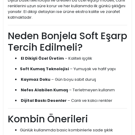
Dijital baskı teknolojisi ile üretilen bu özel eşarp modeli, canlı
renklerini uzun süre korur ve her kullanımda ilk günkü şıklığını
yansıtır. El dikişi detayları ise ürüne ekstra kalite ve zarafet
katmaktadır.
Neden Bonjela Soft Eşarp
Tercih Edilmeli?
El Dikişli Özel Üretim
– Kaliteli işçilik
Soft Kumaş Teknolojisi
– Yumuşak ve hafif yapı
Kaymaz Doku
– Gün boyu sabit duruş
Nefes Alabilen Kumaş
– Terletmeyen kullanım
Dijital Baskı Desenler
– Canlı ve kalıcı renkler
Kombin Önerileri
Günlük kullanımda basic kombinlerle sade şıklık