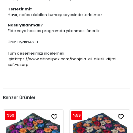
Terletir mi?
Hayır, nefes alabilen kumaşı sayesinde terletmez.
Nasıl yıkanmalı?
Elde veya hassas programda yıkanması önerilir.
Ürün Fiyatı:145 TL
Tüm desenlerimizi incelemek
için:
https://www.altinelipek.com/bonjela-el-dikisli-dijital-
soft-esarp
Benzer Ürünler
%59
%59