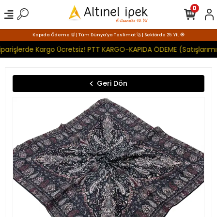
0
Kapıda Ödeme 🛒 | Tüm Dünya'ya Teslimat 🚀 | Sektörde 25. YIL 🧿
parişlerde Kargo Ücretsiz! PTT KARGO-KAPIDA ÖDEME (Satışlarımız
Geri Dön