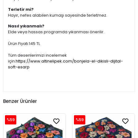
Terletir mi?
Hayır, nefes alabilen kumaşı sayesinde terletmez.
Nasıl yıkanmalı?
Elde veya hassas programda yıkanması önerilir.
Ürün Fiyatı:145 TL
Tüm desenlerimizi incelemek
için:
https://www.altinelipek.com/bonjela-el-dikisli-dijital-
soft-esarp
Benzer Ürünler
%59
%59