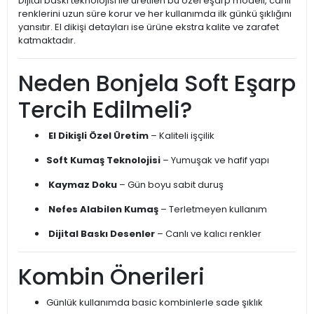
Dijital baskı teknolojisi ile üretilen bu özel eşarp modeli, canlı
renklerini uzun süre korur ve her kullanımda ilk günkü şıklığını
yansıtır. El dikişi detayları ise ürüne ekstra kalite ve zarafet
katmaktadır.
Neden Bonjela Soft Eşarp
Tercih Edilmeli?
El Dikişli Özel Üretim
– Kaliteli işçilik
Soft Kumaş Teknolojisi
– Yumuşak ve hafif yapı
Kaymaz Doku
– Gün boyu sabit duruş
Nefes Alabilen Kumaş
– Terletmeyen kullanım
Dijital Baskı Desenler
– Canlı ve kalıcı renkler
Kombin Önerileri
Günlük kullanımda basic kombinlerle sade şıklık