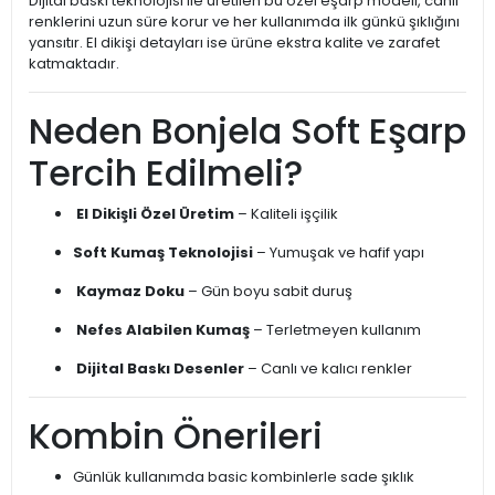
Dijital baskı teknolojisi ile üretilen bu özel eşarp modeli, canlı
renklerini uzun süre korur ve her kullanımda ilk günkü şıklığını
yansıtır. El dikişi detayları ise ürüne ekstra kalite ve zarafet
katmaktadır.
Neden Bonjela Soft Eşarp
Tercih Edilmeli?
El Dikişli Özel Üretim
– Kaliteli işçilik
Soft Kumaş Teknolojisi
– Yumuşak ve hafif yapı
Kaymaz Doku
– Gün boyu sabit duruş
Nefes Alabilen Kumaş
– Terletmeyen kullanım
Dijital Baskı Desenler
– Canlı ve kalıcı renkler
Kombin Önerileri
Günlük kullanımda basic kombinlerle sade şıklık