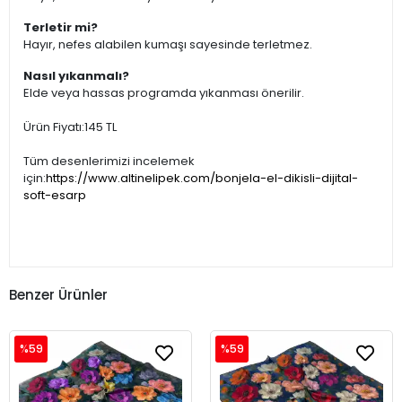
Terletir mi?
Hayır, nefes alabilen kumaşı sayesinde terletmez.
Nasıl yıkanmalı?
Elde veya hassas programda yıkanması önerilir.
Ürün Fiyatı:145 TL
Tüm desenlerimizi incelemek
için:
https://www.altinelipek.com/bonjela-el-dikisli-dijital-
soft-esarp
Benzer Ürünler
%59
%59