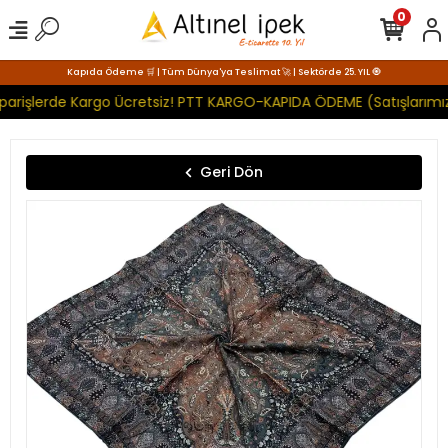
0
Kapıda Ödeme 🛒 | Tüm Dünya'ya Teslimat 🚀 | Sektörde 25. YIL 🧿
parişlerde Kargo Ücretsiz! PTT KARGO-KAPIDA ÖDEME (Satışlarımız
Geri Dön