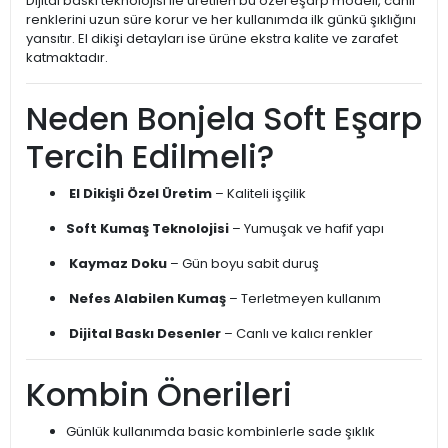
Dijital baskı teknolojisi ile üretilen bu özel eşarp modeli, canlı
renklerini uzun süre korur ve her kullanımda ilk günkü şıklığını
yansıtır. El dikişi detayları ise ürüne ekstra kalite ve zarafet
katmaktadır.
Neden Bonjela Soft Eşarp
Tercih Edilmeli?
El Dikişli Özel Üretim
– Kaliteli işçilik
Soft Kumaş Teknolojisi
– Yumuşak ve hafif yapı
Kaymaz Doku
– Gün boyu sabit duruş
Nefes Alabilen Kumaş
– Terletmeyen kullanım
Dijital Baskı Desenler
– Canlı ve kalıcı renkler
Kombin Önerileri
Günlük kullanımda basic kombinlerle sade şıklık