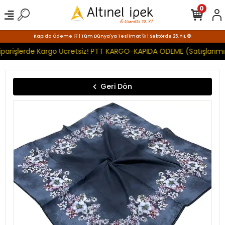
0
Kapıda Ödeme 🛒 | Tüm Dünya'ya Teslimat 🚀 | Sektörde 25. YIL 🧿
parişlerde Kargo Ücretsiz! PTT KARGO-KAPIDA ÖDEME (Satışlarımız
Geri Dön