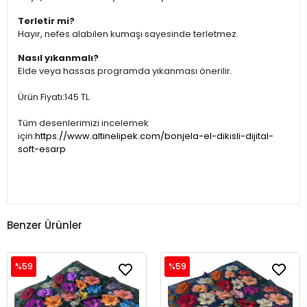
Terletir mi?
Hayır, nefes alabilen kumaşı sayesinde terletmez.
Nasıl yıkanmalı?
Elde veya hassas programda yıkanması önerilir.
Ürün Fiyatı:145 TL
Tüm desenlerimizi incelemek
için:
https://www.altinelipek.com/bonjela-el-dikisli-dijital-
soft-esarp
Benzer Ürünler
%59
%59