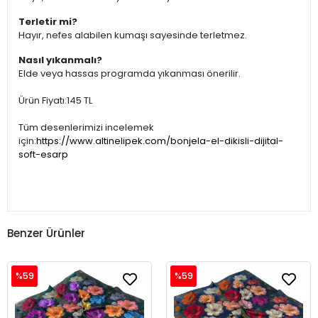
Terletir mi?
Hayır, nefes alabilen kumaşı sayesinde terletmez.
Nasıl yıkanmalı?
Elde veya hassas programda yıkanması önerilir.
Ürün Fiyatı:145 TL
Tüm desenlerimizi incelemek
için:
https://www.altinelipek.com/bonjela-el-dikisli-dijital-
soft-esarp
Benzer Ürünler
%59
%59