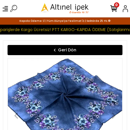
0
Kapıda Ödeme 🛒 | Tüm Dünya'ya Teslimat 🚀 | Sektörde 25. YIL 🧿
parişlerde Kargo Ücretsiz! PTT KARGO-KAPIDA ÖDEME (Satışlarımız
Geri Dön