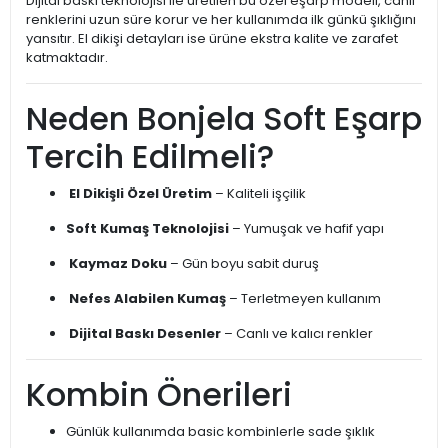
Dijital baskı teknolojisi ile üretilen bu özel eşarp modeli, canlı
renklerini uzun süre korur ve her kullanımda ilk günkü şıklığını
yansıtır. El dikişi detayları ise ürüne ekstra kalite ve zarafet
katmaktadır.
Neden Bonjela Soft Eşarp
Tercih Edilmeli?
El Dikişli Özel Üretim
– Kaliteli işçilik
Soft Kumaş Teknolojisi
– Yumuşak ve hafif yapı
Kaymaz Doku
– Gün boyu sabit duruş
Nefes Alabilen Kumaş
– Terletmeyen kullanım
Dijital Baskı Desenler
– Canlı ve kalıcı renkler
Kombin Önerileri
Günlük kullanımda basic kombinlerle sade şıklık