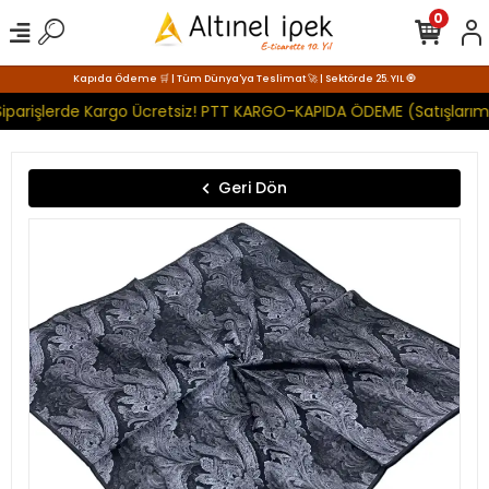
0
Kapıda Ödeme 🛒 | Tüm Dünya'ya Teslimat 🚀 | Sektörde 25. YIL 🧿
iparişlerde Kargo Ücretsiz! PTT KARGO-KAPIDA ÖDEME (Satışlarımı
Geri Dön