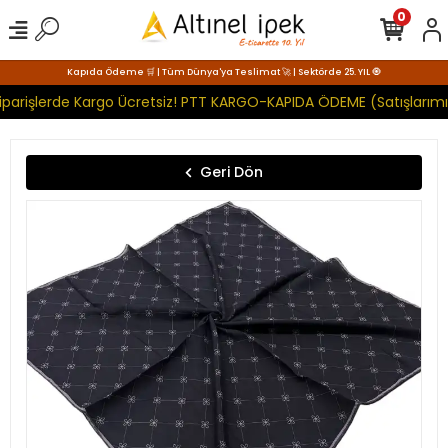
0
Kapıda Ödeme 🛒 | Tüm Dünya'ya Teslimat 🚀 | Sektörde 25. YIL 🧿
iparişlerde Kargo Ücretsiz! PTT KARGO-KAPIDA ÖDEME (Satışlarımı
Geri Dön