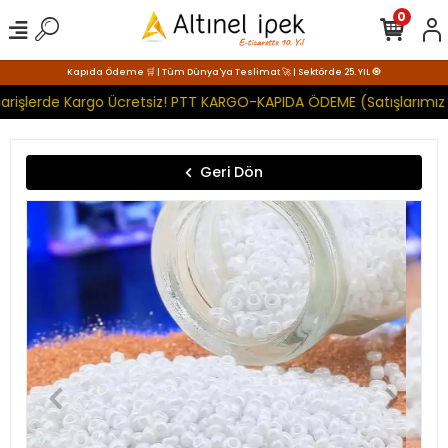
0
Kapıda Ödeme 🛒 | Tüm Dünya'ya Teslimat 🚀 | Sektörde 25. YIL 🧿
arişlerde Kargo Ücretsiz! PTT KARGO-KAPIDA ÖDEME (Satışlarımız 
Geri Dön