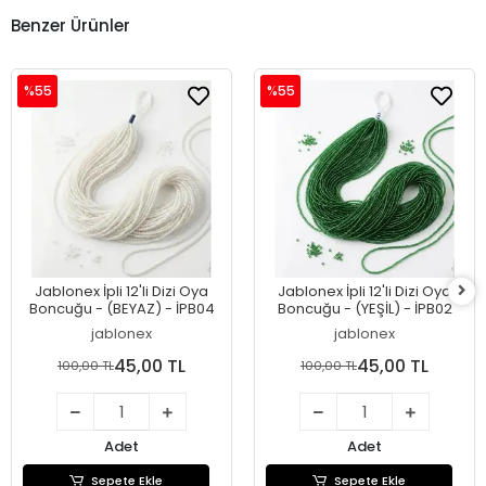
Benzer Ürünler
%55
%55
Jablonex İpli 12'li Dizi Oya
Jablonex İpli 12'li Dizi Oya
Boncuğu - (BEYAZ) - İPB04
Boncuğu - (YEŞİL) - İPB02
jablonex
jablonex
45,00 TL
45,00 TL
100,00 TL
100,00 TL
Adet
Adet
Sepete Ekle
Sepete Ekle