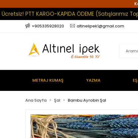
K
retsiz! PTT KARGO-KAPIDA ÖDEME (Satışlarımız Toptan 
+905335928020
altinelipek1@gmail.com
METRAJ KUMAŞ
YAZMA
EŞ
Ana Sayfa
Şal
Bambu Ayrobin Şal