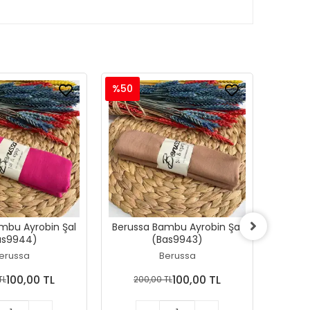
%50
%50
Berussa Bambu Ayrobin Şal
Beruss
as9944)
(Bas9943)
erussa
Berussa
100,00 TL
100,00 TL
TL
200,00 TL
20