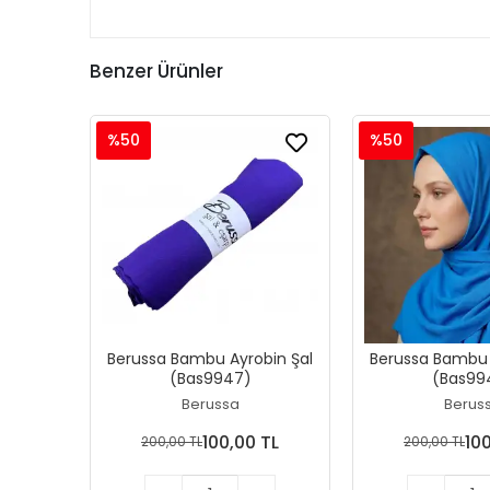
Benzer Ürünler
%50
%50
Berussa Bambu Ayrobin Şal
Berussa Bambu 
(Bas9947)
(Bas99
Berussa
Berus
100,00 TL
10
200,00 TL
200,00 TL