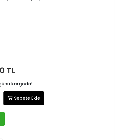
0 TL
 günü kargoda!
Sepete Ekle
R