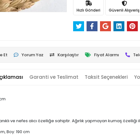
Hızlı Gönderi
Güvenli Alışveriş
e Et
Yorum Yaz
Karşılaştır
Fiyat Alarmı
Tel
çıklaması
Garanti ve Teslimat
Taksit Seçenekleri
Yo
 cm
klı ve nefes alıcı özelliğe sahiptir. Ağırlık yapmayan kumaş özelliği i
cm, Boy: 190 cm