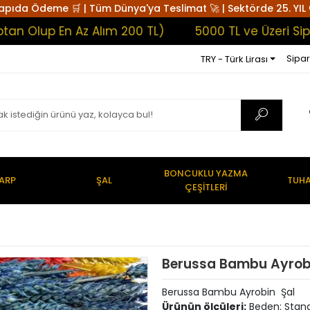
apıda Ödeme 🛒 | Tüm Dünya'ya Teslimat 🚀 | Sektörde 25. YIL 
Olup En Az Alım 200 TL)
5000 TL ve Üzeri Sipari
Sipar
TRY - Türk Lirası
BONCUKLU YAZMA
ARP
ŞAL
TUHA
ÇEŞİTLERİ
Berussa Bambu Ayrob
Berussa Bambu Ayrobin Şal
Ürünün ölçüleri:
Beden: Stand