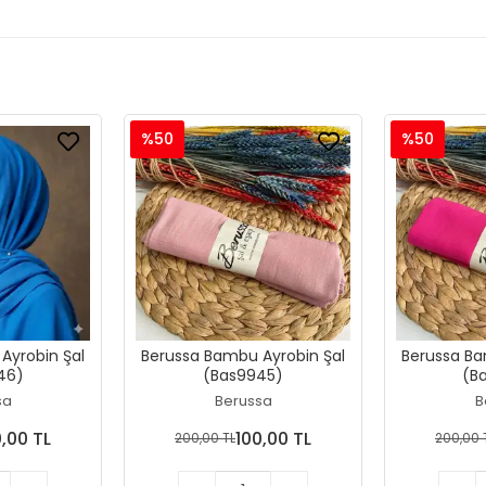
%50
%50
Ayrobin Şal
Berussa Bambu Ayrobin Şal
Berussa Bambu Ayrobin Şal
46)
(Bas9945)
(B
sa
Berussa
B
0,00 TL
100,00 TL
200,00 TL
200,00 