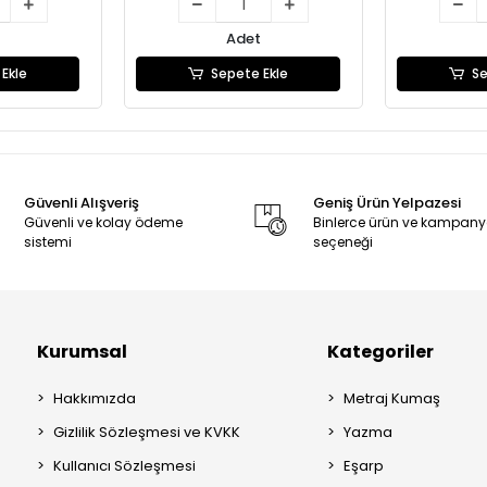
Adet
Ekle
Sepete Ekle
Se
Güvenli Alışveriş
Geniş Ürün Yelpazesi
Güvenli ve kolay ödeme
Binlerce ürün ve kampan
sistemi
seçeneği
Kurumsal
Kategoriler
Hakkımızda
Metraj Kumaş
Gizlilik Sözleşmesi ve KVKK
Yazma
Kullanıcı Sözleşmesi
Eşarp