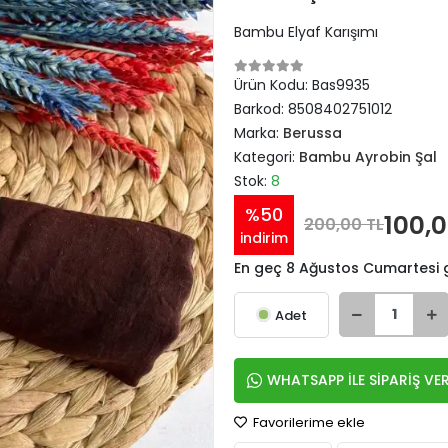
Bambu Elyaf Karışımı
Ürün Kodu:
Bas9935
Barkod:
8508402751012
Marka:
Berussa
Kategori:
Bambu Ayrobin Şal
Stok:
8
%50
100,0
200,00 TL
indirim
En geç 8 Ağustos Cumartesi
Adet
WHATSAPP İLE SİPARİŞ VE
Favorilerime ekle