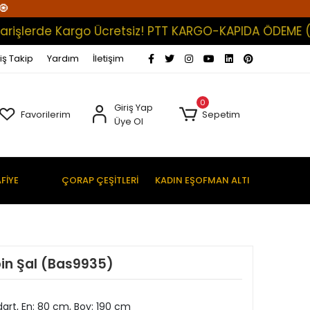
🧿
şlerde Kargo Ücretsiz! PTT KARGO-KAPIDA ÖDEME (Satış
iş Takip
Yardım
İletişim
0
Giriş Yap
Favorilerim
Sepetim
Üye Ol
FİYE
ÇORAP ÇEŞİTLERİ
KADIN EŞOFMAN ALTI
in Şal (Bas9935)
art, En: 80 cm, Boy: 190 cm