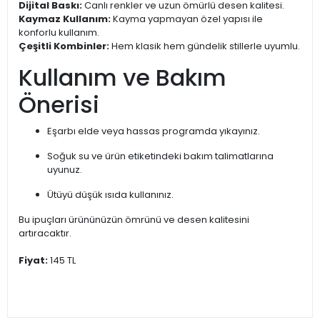
Dijital Baskı:
Canlı renkler ve uzun ömürlü desen kalitesi.
Kaymaz Kullanım:
Kayma yapmayan özel yapısı ile
konforlu kullanım.
Çeşitli Kombinler:
Hem klasik hem gündelik stillerle uyumlu.
Kullanım ve Bakım
Önerisi
Eşarbı elde veya hassas programda yıkayınız.
Soğuk su ve ürün etiketindeki bakım talimatlarına
uyunuz.
Ütüyü düşük ısıda kullanınız.
Bu ipuçları ürününüzün ömrünü ve desen kalitesini
artıracaktır.
Fiyat:
145 TL