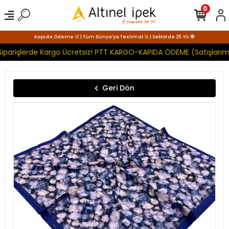
0
Kapıda Ödeme 🛒 | Tüm Dünya'ya Teslimat 🚀 | Sektörde 25. YIL 🧿
iparişlerde Kargo Ücretsiz! PTT KARGO-KAPIDA ÖDEME (Satışlarımı
Geri Dön