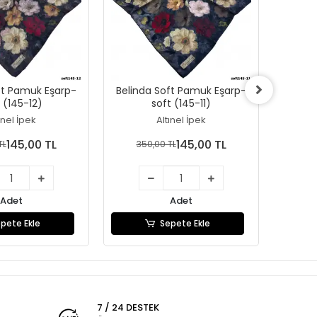
ft Pamuk Eşarp-
Belinda Soft Pamuk Eşarp-
Belin
 (145-12)
soft (145-11)
ınel İpek
Altınel İpek
145,00 TL
145,00 TL
TL
350,00 TL
35
Adet
Adet
pete Ekle
Sepete Ekle
7 / 24 DESTEK