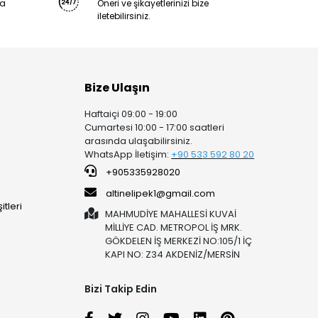
ya
Öneri ve şikayetlerinizi bize
iletebilirsiniz.
Bize Ulaşın
Haftaiçi 09:00 - 19:00
Cumartesi 10:00 - 17:00 saatleri
arasında ulaşabilirsiniz.
WhatsApp İletişim:
+90 53
3 592 80 20
+905335928020
altinelipek1@gmail.com
tleri
MAHMUDİYE MAHALLESİ KUVAİ
MİLLİYE CAD. METROPOL İŞ MRK.
GÖKDELEN İŞ MERKEZİ NO:105/1 İÇ
KAPI NO: Z34 AKDENİZ/MERSİN
Bizi Takip Edin