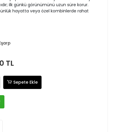
ıcıdır; ilk günkü görünümünü uzun süre korur.
nlük hayatta veya özel kombinlerde rahat
Eşarp
0 TL
Sepete Ekle
R