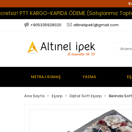
K
iz! PTT KARGO-KAPIDA ÖDEME (Satışlarımız Toptan Olu
+905335928020
altinelipek1@gmail.com
METRAJ KUMAŞ
YAZMA
EŞ
Ana Sayfa
Eşarp
Dijital Soft Eşarp
Belinda Sof