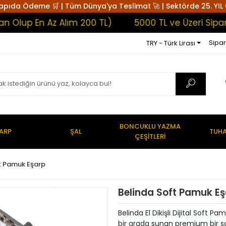
apıda Ödeme 🛒 | Tüm Dünya'ya Teslimat 🚀 | Sektörde 25. YIL 
p En Az Alım 200 TL)
5000 TL ve Üzeri Siparişler
Sipar
TRY - Türk Lirası
BONCUKLU YAZMA
ARP
ŞAL
TUHA
ÇEŞİTLERİ
t Pamuk Eşarp
Belinda Soft Pamuk Eş
Belinda El Dikişli Dijital Soft 
bir arada sunan premium bir soft