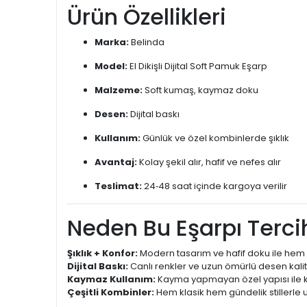
Ürün Özellikleri
Marka:
Belinda
Model:
El Dikişli Dijital Soft Pamuk Eşarp
Malzeme:
Soft kumaş, kaymaz doku
Desen:
Dijital baskı
Kullanım:
Günlük ve özel kombinlerde şıklık
Avantaj:
Kolay şekil alır, hafif ve nefes alır
Teslimat:
24‑48 saat içinde kargoya verilir
Neden Bu Eşarpı Tercih
Şıklık + Konfor:
Modern tasarım ve hafif doku ile hem 
Dijital Baskı:
Canlı renkler ve uzun ömürlü desen kalit
Kaymaz Kullanım:
Kayma yapmayan özel yapısı ile k
Çeşitli Kombinler:
Hem klasik hem gündelik stillerle 