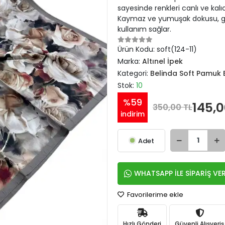
sayesinde renkleri canlı ve kal
Kaymaz ve yumuşak dokusu, gü
kullanım sağlar.
Ürün Kodu:
soft(124-11)
Marka:
Altınel İpek
Kategori:
Belinda Soft Pamuk 
Stok:
10
%59
145,0
350,00 TL
indirim
Adet
WHATSAPP İLE SİPARİŞ VE
Favorilerime ekle
Hızlı Gönderi
Güvenli Alışveriş