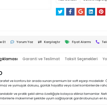
e Et
Yorum Yaz
Karşılaştır
Fiyat Alarmı
Tel
çıklaması
Garanti ve Teslimat
Taksit Seçenekleri
Yo
p
le zarafet ve konforu bir arada sunan premium bir soft eşarp modelidir.
Kaymaz ve yumuşak dokusu, günlük hayatta veya özel kombinlerde rahat
nılabilir ve pratik şekil alma özelliğiyle kolayca stilinizi tamamlar. 
 kombinlerle mükemmel şekilde uyum sağlayarak gardırobunuzun en kulla