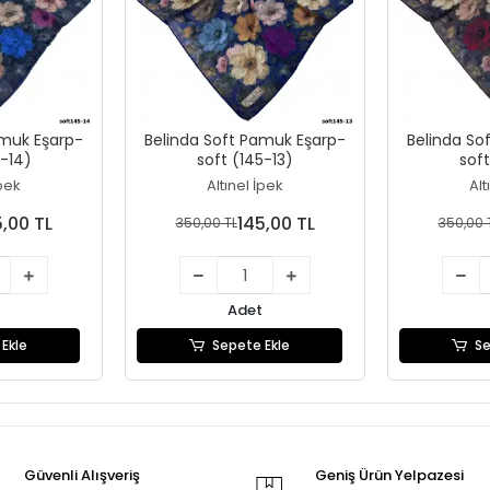
amuk Eşarp-
Belinda Soft Pamuk Eşarp-
Belinda So
5-14)
soft (145-13)
soft
İpek
Altınel İpek
Alt
5,00 TL
145,00 TL
350,00 TL
350,00 
Adet
Ekle
Sepete Ekle
Se
Güvenli Alışveriş
Geniş Ürün Yelpazesi