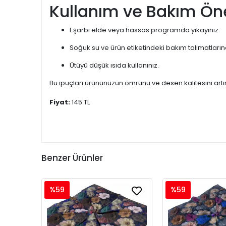
Kullanım ve Bakım Öne
Eşarbı elde veya hassas programda yıkayınız.
Soğuk su ve ürün etiketindeki bakım talimatları
Ütüyü düşük ısıda kullanınız.
Bu ipuçları ürününüzün ömrünü ve desen kalitesini artır
Fiyat:
145 TL
Benzer Ürünler
%59
%59