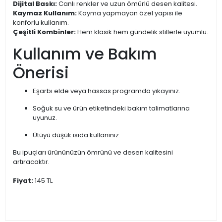
Dijital Baskı:
Canlı renkler ve uzun ömürlü desen kalitesi.
Kaymaz Kullanım:
Kayma yapmayan özel yapısı ile
konforlu kullanım.
Çeşitli Kombinler:
Hem klasik hem gündelik stillerle uyumlu.
Kullanım ve Bakım
Önerisi
Eşarbı elde veya hassas programda yıkayınız.
Soğuk su ve ürün etiketindeki bakım talimatlarına
uyunuz.
Ütüyü düşük ısıda kullanınız.
Bu ipuçları ürününüzün ömrünü ve desen kalitesini
artıracaktır.
Fiyat:
145 TL