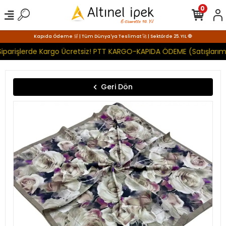
0
Kapıda Ödeme 🛒 | Tüm Dünya'ya Teslimat 🚀 | Sektörde 25. YIL 🧿
iparişlerde Kargo Ücretsiz! PTT KARGO-KAPIDA ÖDEME (Satışlarımı
Geri Dön