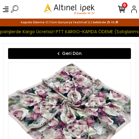
0
Kapıda Ödeme 🛒 | Tüm Dünya'ya Teslimat 🚀 | Sektörde 25. YIL 🧿
parişlerde Kargo Ücretsiz! PTT KARGO-KAPIDA ÖDEME (Satışlarımız
Geri Dön