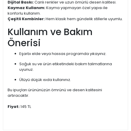
Dijital Baskı:
Canlı renkler ve uzun ömürlü desen kalitesi.
Kaymaz Kullanım:
Kayma yapmayan özel yapısı ile
konforlu kullanım.
Çeşitli Kombinler:
Hem klasik hem gündelik stillerle uyumlu.
Kullanım ve Bakım
Önerisi
Eşarbı elde veya hassas programda yıkayınız.
Soğuk su ve ürün etiketindeki bakım talimatlarına
uyunuz.
Ütüyü düşük ısıda kullanınız.
Bu ipuçları ürününüzün ömrünü ve desen kalitesini
artıracaktır.
Fiyat:
145 TL