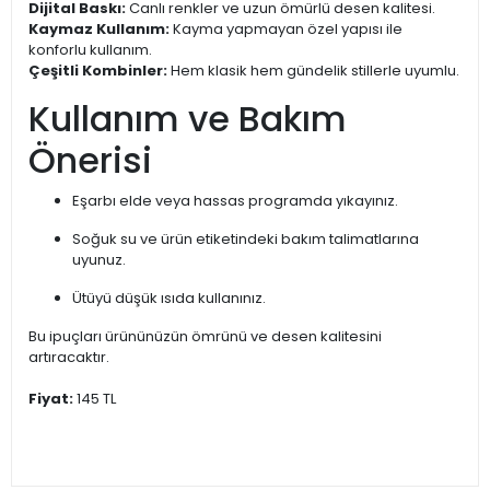
Dijital Baskı:
Canlı renkler ve uzun ömürlü desen kalitesi.
Kaymaz Kullanım:
Kayma yapmayan özel yapısı ile
konforlu kullanım.
Çeşitli Kombinler:
Hem klasik hem gündelik stillerle uyumlu.
Kullanım ve Bakım
Önerisi
Eşarbı elde veya hassas programda yıkayınız.
Soğuk su ve ürün etiketindeki bakım talimatlarına
uyunuz.
Ütüyü düşük ısıda kullanınız.
Bu ipuçları ürününüzün ömrünü ve desen kalitesini
artıracaktır.
Fiyat:
145 TL