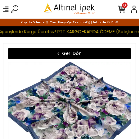
0
Kapıda Ödeme 🛒 | Tüm Dünya'ya Teslimat 🚀 | Sektörde 25. YIL 🧿
iparişlerde Kargo Ücretsiz! PTT KARGO-KAPIDA ÖDEME (Satışlarımı
Geri Dön