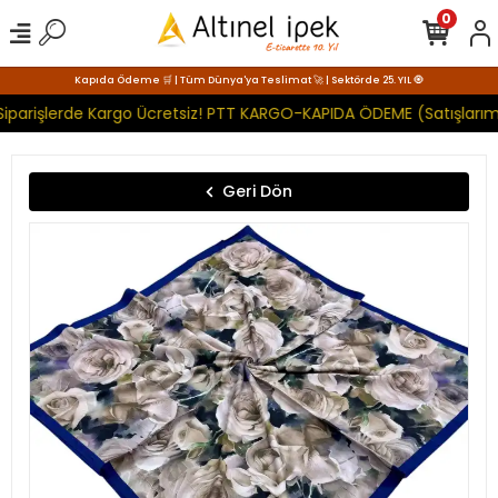
0
Kapıda Ödeme 🛒 | Tüm Dünya'ya Teslimat 🚀 | Sektörde 25. YIL 🧿
iparişlerde Kargo Ücretsiz! PTT KARGO-KAPIDA ÖDEME (Satışlarımı
Geri Dön