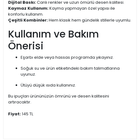
Dijital Baskı:
Canlı renkler ve uzun ömürlü desen kalitesi.
Kaymaz Kullanım:
Kayma yapmayan özel yapısı ile
konforlu kullanım.
Çeşitli Kombinler:
Hem klasik hem gündelik stillerle uyumlu.
Kullanım ve Bakım
Önerisi
Eşarbı elde veya hassas programda yıkayınız.
Soğuk su ve ürün etiketindeki bakım talimatlarına
uyunuz.
Ütüyü düşük ısıda kullanınız.
Bu ipuçları ürününüzün ömrünü ve desen kalitesini
artıracaktır.
Fiyat:
145 TL