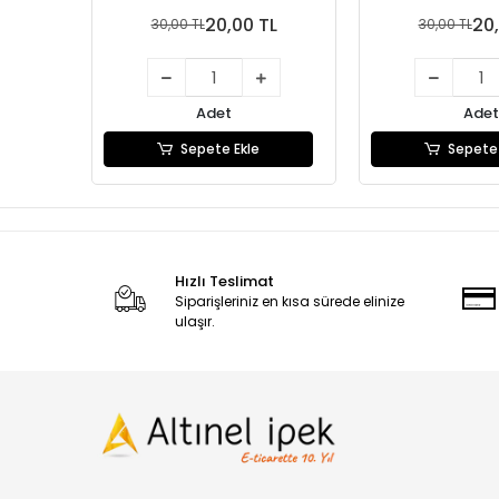
20,00 TL
20,
30,00 TL
30,00 TL
Adet
Adet
Sepete Ekle
Sepete 
Hızlı Teslimat
Siparişleriniz en kısa sürede elinize
ulaşır.