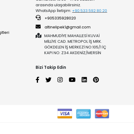
arasında ulaşabilirsiniz.
WhatsApp İletişim:
+90 53
3 592 80 20
+905335928020
altinelipek1@gmail.com
tleri
MAHMUDİYE MAHALLESİ KUVAİ
MİLLİYE CAD. METROPOL İŞ MRK.
GÖKDELEN İŞ MERKEZİ NO:105/1 İÇ
KAPI NO: Z34 AKDENİZ/MERSİN
Bizi Takip Edin