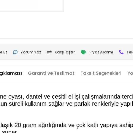
e Et
Yorum Yaz
Karşılaştır
Fiyat Alarmı
Tel
çıklaması
Garanti ve Teslimat
Taksit Seçenekleri
Yo
oyası, dantel ve çeşitli el işi çalışmalarında tercih e
n süreli kullanım sağlar ve parlak renkleriyle yapı
klaşık 20 gram ağırlığında ve çok katlı yapıya sah
ı sunar.