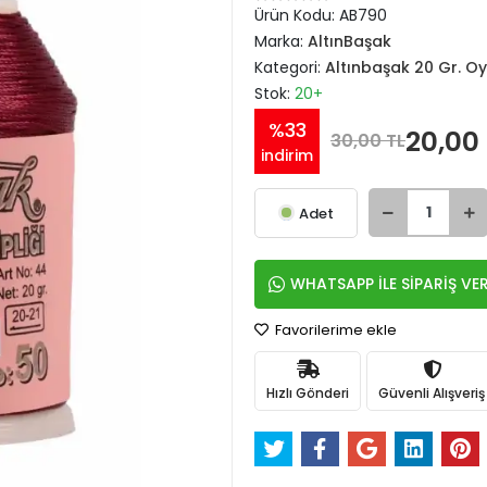
Ürün Kodu:
AB790
Marka:
AltınBaşak
Kategori:
Altınbaşak 20 Gr. Oy
Stok:
20+
%33
20,00
30,00 TL
indirim
Adet
WHATSAPP İLE SİPARİŞ VE
Favorilerime ekle
Hızlı Gönderi
Güvenli Alışveriş