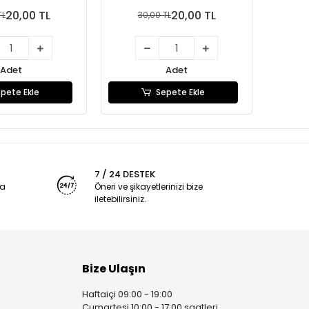
20,00 TL
20,00 TL
TL
30,00 TL
3
Adet
Adet
pete Ekle
Sepete Ekle
7 / 24 DESTEK
ya
Öneri ve şikayetlerinizi bize
iletebilirsiniz.
Bize Ulaşın
Haftaiçi 09:00 - 19:00
Cumartesi 10:00 - 17:00 saatleri