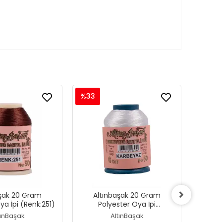
%33
%33
aşak 20 Gram
Altınbaşak 20 Gram
Al
ya İpi (Renk:251)
Polyester Oya İpi
Polyest
(Renk:Karbeyaz)
tınBaşak
AltınBaşak