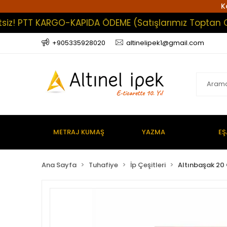
K
 PTT KARGO-KAPIDA ÖDEME (Satışlarımız Toptan Olup E
+905335928020
altinelipek1@gmail.com
METRAJ KUMAŞ
YAZMA
EŞ
Ana Sayfa
Tuhafiye
İp Çeşitleri
Altınbaşak 20 