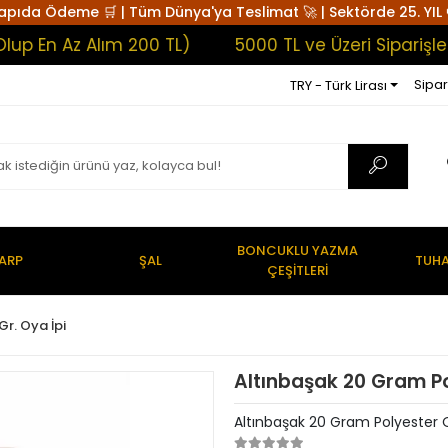
apıda Ödeme 🛒 | Tüm Dünya'ya Teslimat 🚀 | Sektörde 25. YIL 
n Az Alım 200 TL)
5000 TL ve Üzeri Siparişlerde 
Sipar
TRY - Türk Lirası
BONCUKLU YAZMA
ARP
ŞAL
TUHA
ÇEŞİTLERİ
Gr. Oya İpi
Altınbaşak 20 Gram Po
Altınbaşak 20 Gram Polyester 