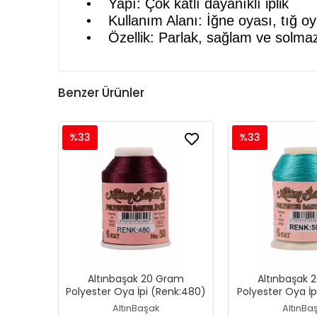
• Yapı: Çok katlı dayanıklı iplik
• Kullanım Alanı: İğne oyası, tığ oyası
• Özellik: Parlak, sağlam ve solmaz
Benzer Ürünler
%33
%33
Altınbaşak 20 Gram
Altınbaşak 
Polyester Oya İpi (Renk:480)
Polyester Oya İp
AltınBaşak
AltınBa