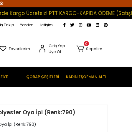
🧿
Kargo Ücretsiz! PTT KARGO-KAPIDA ÖDEME (Satışlarımı
iş Takip
Yardım
İletişim
0
Giriş Yap
Favorilerim
Sepetim
Üye Ol
FİYE
ÇORAP ÇEŞİTLERİ
KADIN EŞOFMAN ALTI
lyester Oya İpi (Renk:790)
Oya İpi (Renk:790)