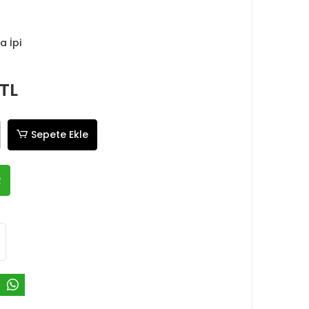
a İpi
 TL
Sepete Ekle
R