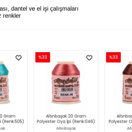
, dantel ve el işi çalışmaları
 renkler
%33
%33
20 Gram
Altınbaşak 20 Gram
Altınb
i (Renk:505)
Polyester Oya İpi (Renk:046)
Polyester O
şak
AltınBaşak
Al