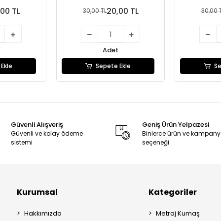
00 TL
20,00 TL
30,00 TL
30,00 
Adet
Ekle
Sepete Ekle
Se
Güvenli Alışveriş
Geniş Ürün Yelpazesi
Güvenli ve kolay ödeme
Binlerce ürün ve kampan
sistemi
seçeneği
Kurumsal
Kategoriler
Hakkımızda
Metraj Kumaş