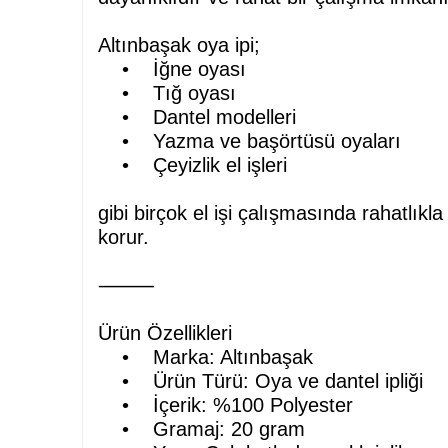
Altınbaşak oya ipi;
• İğne oyası
• Tığ oyası
• Dantel modelleri
• Yazma ve başörtüsü oyaları
• Çeyizlik el işleri
gibi birçok el işi çalışmasında rahatlıkl
korur.
⸻
Ürün Özellikleri
• Marka: Altınbaşak
• Ürün Türü: Oya ve dantel ipliği
• İçerik: %100 Polyester
• Gramaj: 20 gram