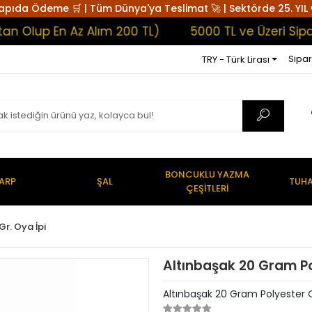
apıda Ödeme 🛒 | Tüm Dünya'ya Teslimat 🚀 | Sektörde 25. YIL 
lup En Az Alım 200 TL)
5000 TL ve Üzeri Siparişl
Sipar
TRY - Türk Lirası
BONCUKLU YAZMA
ARP
ŞAL
TUHA
ÇEŞİTLERİ
Gr. Oya İpi
Altınbaşak 20 Gram Po
Altınbaşak 20 Gram Polyester 