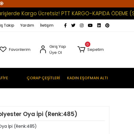
🧿
erde Kargo Ücretsiz! PTT KARGO-KAPIDA ÖDEME (Satışl
iş Takip
Yardım
İletişim
0
Giriş Yap
Favorilerim
Sepetim
Üye Ol
FİYE
ÇORAP ÇEŞİTLERİ
KADIN EŞOFMAN ALTI
lyester Oya İpi (Renk:485)
Oya İpi (Renk:485)