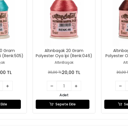
20 Gram
Altınbaşak 20 Gram
Altınb
i (Renk:505)
Polyester Oya İpi (Renk:046)
Polyester O
şak
AltınBaşak
Al
00 TL
20,00 TL
30,00 TL
30,00 
Adet
Ekle
Sepete Ekle
Se