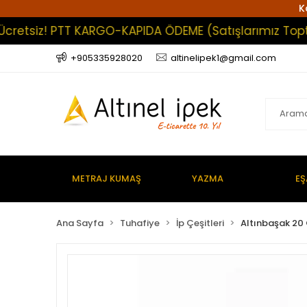
K
tsiz! PTT KARGO-KAPIDA ÖDEME (Satışlarımız Toptan O
+905335928020
altinelipek1@gmail.com
METRAJ KUMAŞ
YAZMA
EŞ
Ana Sayfa
Tuhafiye
İp Çeşitleri
Altınbaşak 20 