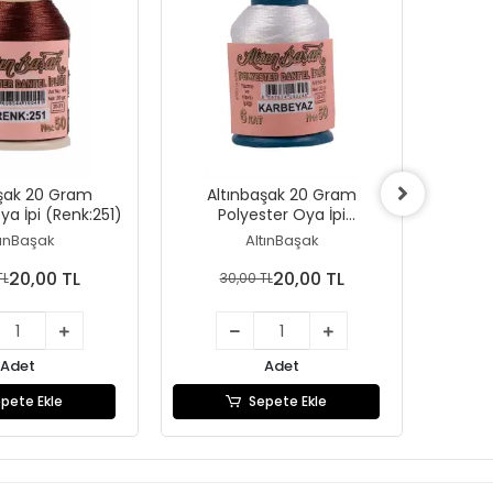
aşak 20 Gram
Altınbaşak 20 Gram
Al
ya İpi (Renk:251)
Polyester Oya İpi
Polyest
(Renk:Karbeyaz)
tınBaşak
AltınBaşak
20,00 TL
20,00 TL
TL
30,00 TL
3
Adet
Adet
pete Ekle
Sepete Ekle