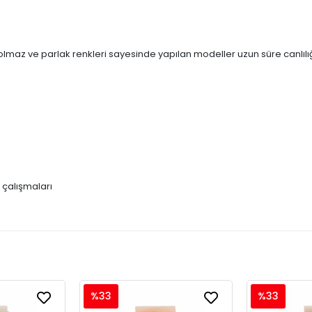
r. Solmaz ve parlak renkleri sayesinde yapılan modeller uzun süre canlılı
i çalışmaları
%33
%33