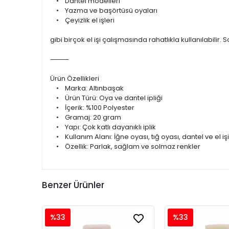
• Dantel modelleri
• Yazma ve başörtüsü oyaları
• Çeyizlik el işleri
gibi birçok el işi çalışmasında rahatlıkla kullanılabili
⸻
Ürün Özellikleri
• Marka: Altınbaşak
• Ürün Türü: Oya ve dantel ipliği
• İçerik: %100 Polyester
• Gramaj: 20 gram
• Yapı: Çok katlı dayanıklı iplik
• Kullanım Alanı: İğne oyası, tığ oyası, dantel ve el iş
• Özellik: Parlak, sağlam ve solmaz renkler
Benzer Ürünler
%33
%33