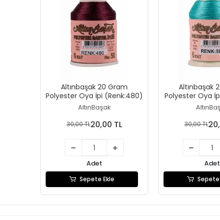
Altınbaşak 20 Gram
Altınbaşak 
Polyester Oya İpi (Renk:480)
Polyester Oya İp
AltınBaşak
AltınBa
20,00 TL
20,
30,00 TL
30,00 TL
Adet
Adet
Sepete Ekle
Sepete 