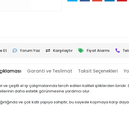
e Et
Yorum Yaz
Karşılaştır
Fiyat Alarmı
Tel
çıklaması
Garanti ve Teslimat
Taksit Seçenekleri
Yo
ve çeşitli el işi çalışmalarında tercih edilen kaliteli ipliklerden biridi
ellerinin daha estetik görünmesine yardımcı olur.
ğırlığında ve çok katlı yapıya sahiptir, bu sayede kopmaya karşı dayan