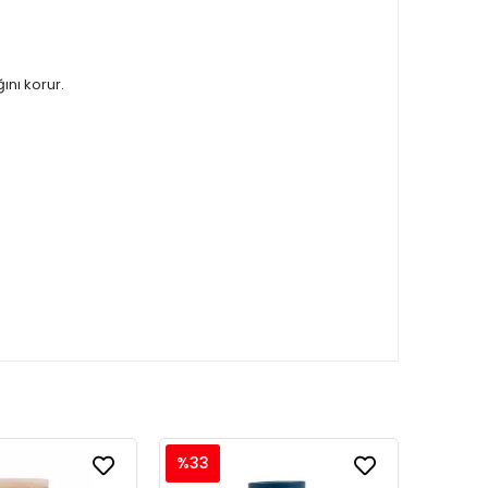
ğını korur.
%33
%33