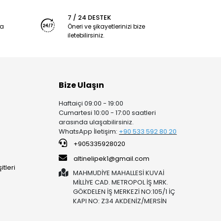
7 / 24 DESTEK
ya
Öneri ve şikayetlerinizi bize
iletebilirsiniz.
Bize Ulaşın
Haftaiçi 09:00 - 19:00
Cumartesi 10:00 - 17:00 saatleri
arasında ulaşabilirsiniz.
WhatsApp İletişim:
+90 53
3 592 80 20
+905335928020
altinelipek1@gmail.com
tleri
MAHMUDİYE MAHALLESİ KUVAİ
MİLLİYE CAD. METROPOL İŞ MRK.
GÖKDELEN İŞ MERKEZİ NO:105/1 İÇ
KAPI NO: Z34 AKDENİZ/MERSİN