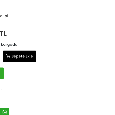
a İpi
 TL
 kargoda!
Sepete Ekle
R