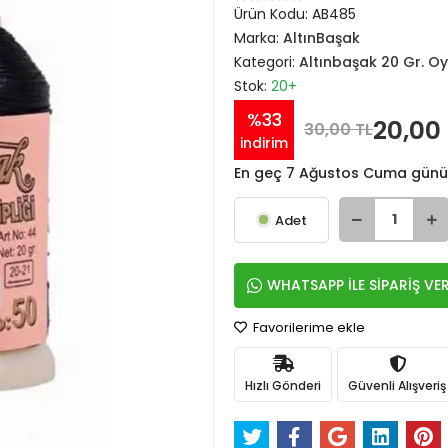
Ürün Kodu:
AB485
Marka:
AltınBaşak
Kategori:
Altınbaşak 20 Gr. Oy
Stok:
20+
%33
20,00
30,00 TL
indirim
En geç 7 Ağustos Cuma günü
Adet
WHATSAPP İLE SİPARİŞ VE
Favorilerime ekle
Hızlı Gönderi
Güvenli Alışveriş