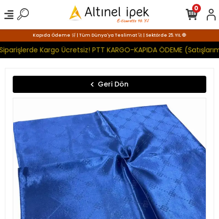
0
Kapıda Ödeme 🛒 | Tüm Dünya'ya Teslimat 🚀 | Sektörde 25. YIL 🧿
Siparişlerde Kargo Ücretsiz! PTT KARGO-KAPIDA ÖDEME (Satışlarımı
Geri Dön