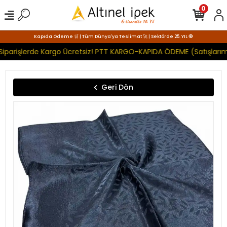
0
Kapıda Ödeme 🛒 | Tüm Dünya'ya Teslimat 🚀 | Sektörde 25. YIL 🧿
iparişlerde Kargo Ücretsiz! PTT KARGO-KAPIDA ÖDEME (Satışlarımı
Geri Dön