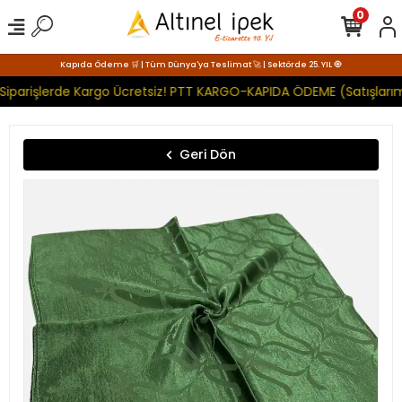
0
Kapıda Ödeme 🛒 | Tüm Dünya'ya Teslimat 🚀 | Sektörde 25. YIL 🧿
Siparişlerde Kargo Ücretsiz! PTT KARGO-KAPIDA ÖDEME (Satışlarım
Geri Dön